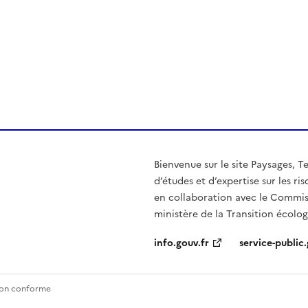
ien de la page dans le presse-papier
Bienvenue sur le site Paysages, T
d’études et d’expertise sur les r
en collaboration avec le Commi
ministère de la Transition écolog
info.gouv.fr
service-public.
 non conforme