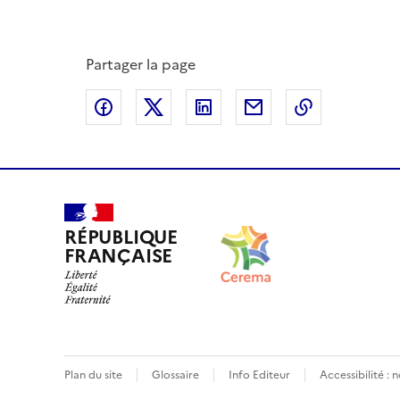
Partager la page
Partager sur Facebook
Partager sur X
Partager sur LinkedIn
Partager par email
Copier le l
RÉPUBLIQUE
FRANÇAISE
Plan du site
Glossaire
Info Editeur
Accessibilité :