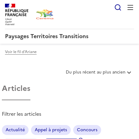
Reche
RÉPUBLIQUE
FRANÇAISE
Paysages Territoires Transitions
Voir le fil d'Ariane
T
Du plus récent au plus ancien
r
i
Articles
e
r
l
e
Filtrer les articles
s
a
r
Actualité
Appel à projets
Concours
t